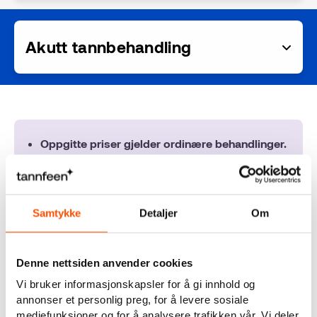
Tannhelse
Akutt tannbehandling
Om oss
Oppgitte priser gjelder ordinære behandlinger.
Faktisk pris kan avvike fra prislisten ved mer
omfattende eller kompliserte behandlinger.
Du får gjerne et grundig og uforpliktende
kostnadsoverslag fra tannlegen.
Samtykke
Detaljer
Om
Ikke møtt gebyr - 30 min - 525,-.
Hygienetillegg, eventuelle røntgenbilder og
Denne nettsiden anvender cookies
eventuell anestesi kommer i tillegg.
Vi bruker informasjonskapsler for å gi innhold og
annonser et personlig preg, for å levere sosiale
mediefunksjoner og for å analysere trafikken vår. Vi deler