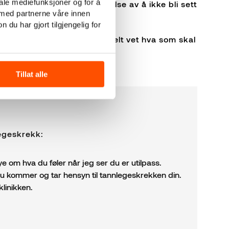
iale mediefunksjoner og for å
 hos tannlegen med en følelse av å ikke bli sett
 med partnerne våre innen
u har gjort tilgjengelig for
gende over deg og du ikke helt vet hva som skal
Tillat alle
egeskrekk:
e om hva du føler når jeg ser du er utilpass.
r du kommer og tar hensyn til tannlegeskrekken din.
klinikken.