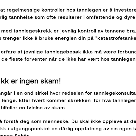
at regelmessige kontroller hos tannlegen er å investere
lig tannhelse som ofte resulterer i omfattende og dyre
 med tannlegeskrekk er jevnlig kontroll av tennene bra. D
 trenger ikke å bruke energien din på "katastrofetanke
du erfare at jevnlige tannlegebesøk ikke må være forb
de fleste forventer når de ikke har vært hos tannlegen 
kk er ingen skam!
ngår i en ond sirkel hvor redselen for tannlegekonsulta
g lenge. Etter hvert kommer skrekken for hva tannlegen 
tilfeller en følelse av skam.
r å forstå deg som menneske. Du skal ikke oppleve at d
k i utgangspunktet en dårlig oppfatning av sin egen t
stance Schär.