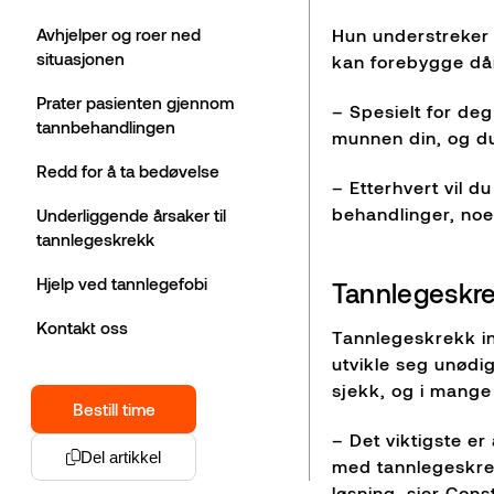
Avhjelper og roer ned
Hun understreker 
situasjonen
kan forebygge dår
Prater pasienten gjennom
– Spesielt for deg
tannbehandlingen
munnen din, og du
Redd for å ta bedøvelse
– Etterhvert vil 
behandlinger, noe 
Underliggende årsaker til
tannlegeskrekk
Hjelp ved tannlegefobi
Tannlegeskre
Kontakt oss
Tannlegeskrekk in
utvikle seg unødi
sjekk, og i mange 
Bestill time
– Det viktigste e
Del artikkel
med tannlegeskrek
løsning, sier Con