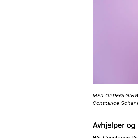
MER OPPFØLGING: – 
Constance Schär h
Avhjelper og 
Når Constance får