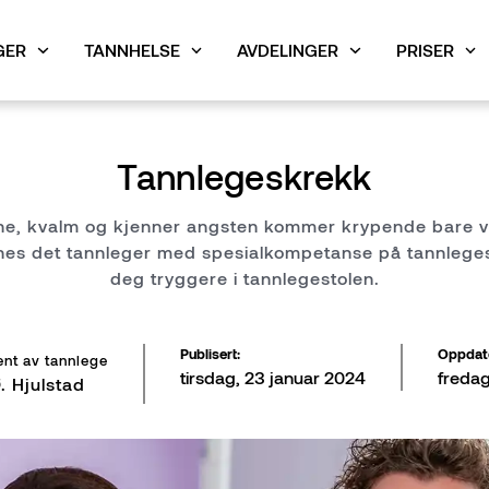
GER
TANNHELSE
AVDELINGER
PRISER
ng av din tannbehandling
i Drammen
rammen
tannbehandling
Behandlinger med avansert o
Tannlege i Gjøvik
Priser i Gjøvik
Ledige stillinger
Estetisk tannbehandli
Tannlegeskrekk
Airflow
dene, kvalm og kjenner angsten kommer krypende bare ve
 bør vite om narkose hos tannlegen
 Moss
lestrøm
Misfargede tenner? Få gode 
Tannlege i Porsgrunn
Priser i Porsgrunn
nnes det tannleger med spesialkompetanse på tannleg
Tannbleking
deg tryggere i tannlegestolen.
 Tønsberg
nsberg
krone
Tannregulering for voksne
Publisert
:
Oppdat
ent av tannlege
unn
tirsdag, 23 januar 2024
Tannkrone
fredag
. Hjulstad
Tannbro
Tannimplantat