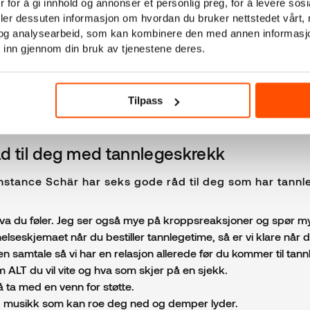
 for å gi innhold og annonser et personlig preg, for å levere sos
piller inn. Noen kan ha opplevd ubehagelige situasjoner
deler dessuten informasjon om hvordan du bruker nettstedet vårt,
 eller at tilbakemeldinger blir ignorert.
og analysearbeid, som kan kombinere den med annen informasjon d
 inn gjennom din bruk av tjenestene deres.
g sitter nede i en stol, har en person med munnbind hen
kken, sier hun.
Tilpass
d til deg med tannlegeskrekk
stance Schär har seks gode råd til deg som har tannl
 hva du føler. Jeg ser også mye på kroppsreaksjoner og spør my
 helseskjemaet når du bestiller tannlegetime, så er vi klare nå
n samtale så vi har en relasjon allerede før du kommer til tann
 ALT du vil vite og hva som skjer på en sjekk.
 ta med en venn for støtte.
 musikk som kan roe deg ned og demper lyder.