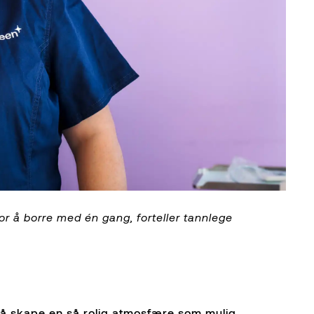
r å borre med én gang, forteller tannlege
 å skape en så rolig atmosfære som mulig.