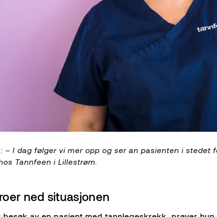
I dag følger vi mer opp og ser an pasienten i stedet fo
os Tannfeen i Lillestrøm.
roer ned situasjonen
 besøk av en pasient med tannlegeskrekk, prøver hun