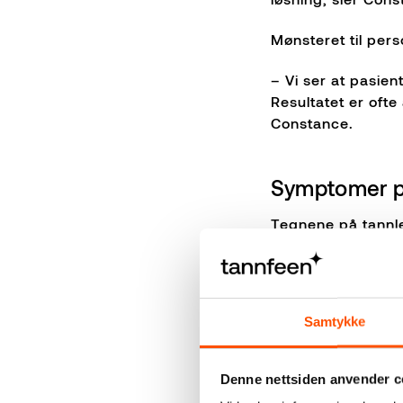
Mønsteret til per
– Vi ser at pasient
Resultatet er ofte
Constance.
Symptomer p
Tegnene på tannle
hyperventilere elle
– Angst kan gi seg
Constance.
Samtykke
– Hvorfor kommer
Denne nettsiden anvender c
– Angsten kommer o