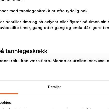
soner med tannlegeskrekk er ofte tydelig nok.
er bestiller time og så avlyser eller flytter på timen sin
 avbestilte timer, gang etter gang og enda dårligere te
å tannlegeskrekk
geskrekk kan være flere. Mange er urolige, nervøse, 
r bli skikkelig svimle.
 utslag på ulikt vis. Noen vil bare flykte, andre fryser 
Detaljer
 denne angsten hos tannlegen?
ookies
fte fordi pasienten ikke har følelsen av å ha kontroll, f