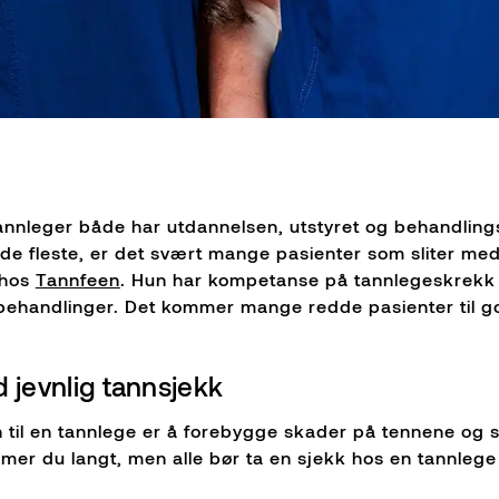
annleger både har utdannelsen, utstyret og behandlin
de fleste, er det svært mange pasienter som sliter me
 hos
Tannfeen
. Hun har kompetanse på tannlegeskrekk o
ebehandlinger. Det kommer mange redde pasienter til g
 jevnlig tannsjekk
il en tannlege er å forebygge skader på tennene og 
r du langt, men alle bør ta en sjekk hos en tannlege el