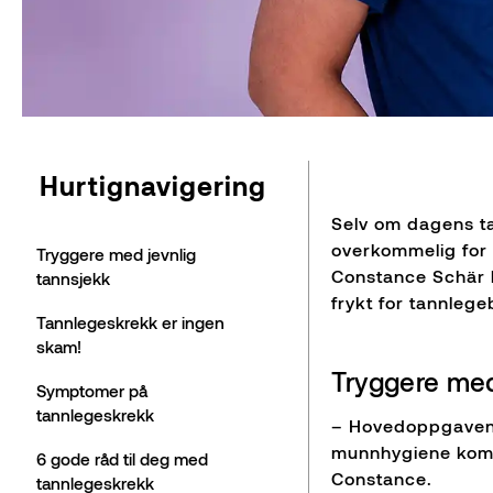
Hurtignavigering
Selv om dagens t
overkommelig for 
Tryggere med jevnlig
Constance Schär
tannsjekk
frykt for tannleg
Tannlegeskrekk er ingen
skam!
Tryggere med
Symptomer på
tannlegeskrekk
– Hovedoppgaven t
munnhygiene komme
6 gode råd til deg med
Constance.
tannlegeskrekk