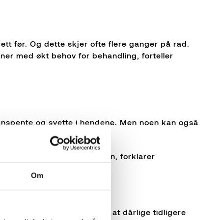
 rett før. Og dette skjer ofte flere ganger på rad.
nner med økt behov for behandling, forteller
anspente og svette i hendene. Men noen kan også
eller kan gå i angrepsposisjon, forklarer
Om
orteller tannlegen. Hun vet at dårlige tidligere