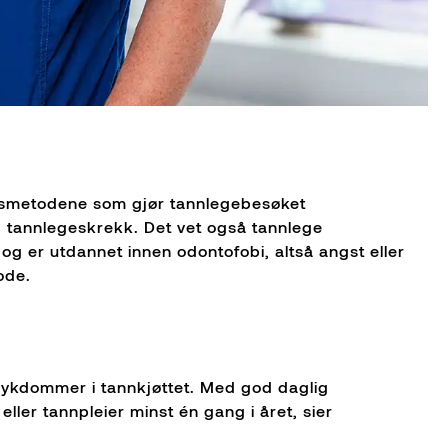
gsmetodene som gjør tannlegebesøket
d tannlegeskrekk. Det vet også tannlege
g er utdannet innen odontofobi, altså angst eller
ode.
sykdommer i tannkjøttet. Med god daglig
ler tannpleier minst én gang i året, sier