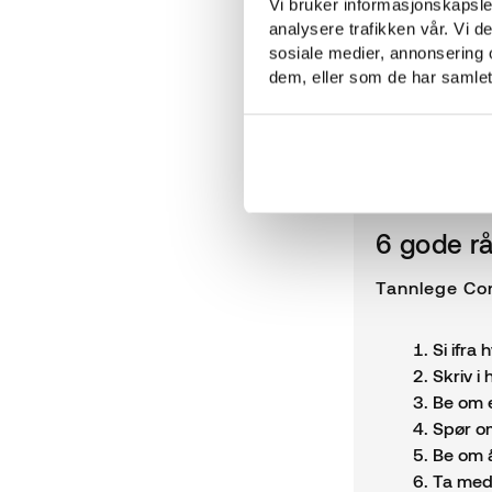
Vi bruker informasjonskapsler
opplevelser ofte s
analysere trafikken vår. Vi 
og forstått riktig,
sosiale medier, annonsering 
dem, eller som de har samlet
– Når du i tilleg
skje, kommer pani
6 gode rå
Tannlege Con
Si ifra
Skriv i
Be om e
Spør om
Be om å
Ta med