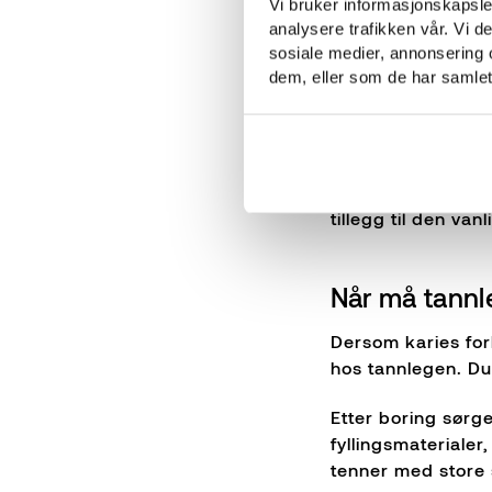
Vi bruker informasjonskapsler
analysere trafikken vår. Vi 
Behandling a
sosiale medier, annonsering 
dem, eller som de har samlet
Så lenge hullet er
begynnende hull v
med fluor og tannt
Ved små hull i ten
tillegg til den van
Når må tannle
Dersom karies for
hos tannlegen. Du
Etter boring sørg
fyllingsmaterialer
tenner med store