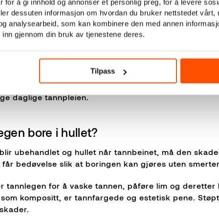
 for å gi innhold og annonser et personlig preg, for å levere sos
deler dessuten informasjon om hvordan du bruker nettstedet vårt,
v små hull i tennene
og analysearbeid, som kan kombinere den med annen informasjon d
 inn gjennom din bruk av tjenestene deres.
 lite og tannemaljen er intakt, vil som regel ikke tannle
il nemlig ofte reparere seg selv dersom du sørger fo
råd. I tillegg vil et sunnere kosthold med mindre sukk
Tilpass
nene, kan du ta en prat med tannlege eller tannpleier fo
lige daglige tannpleien.
gen bore i hullet?
blir ubehandlet og hullet når tannbeinet, må den skade
 får bedøvelse slik at boringen kan gjøres uten smerte
er tannlegen for å vaske tannen, påføre lim og deretter
, som kompositt, er tannfargede og estetisk pene. Støpt
 skader.