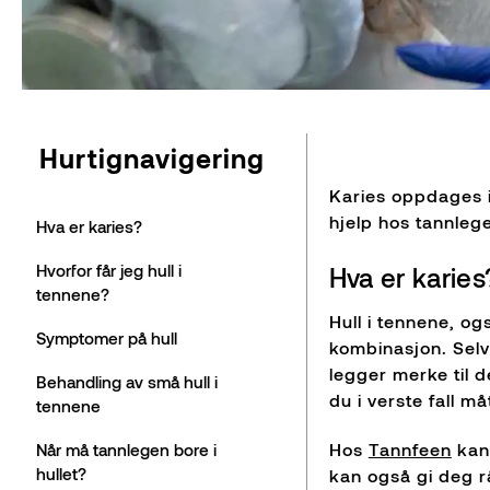
Hurtignavigering
Karies oppdages ik
hjelp hos tannlege
Hva er karies?
Hvorfor får jeg hull i
Hva er karies
tennene?
Hull i tennene, og
Symptomer på hull
kombinasjon. Selv
legger merke til d
Behandling av små hull i
du i verste fall m
tennene
Hos
Tannfeen
kan
Når må tannlegen bore i
hullet?
kan også gi deg r