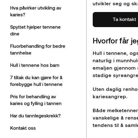
utvikler seg og s
Hva påvirker utvikling av
karies?
Ta kontakt
Spyttet hjelper tennene
dine
Hvorfor får j
Fluorbehandling for bedre
tannhelse
Hull i tennene, og
naturlig i munnhu
Hull i tennene hos barn
emaljen gjennom e
stadige syreangrep
7 tiltak du kan gjøre for å
forebygge hull i tennene
Uten daglig renhol
kariesangrep.
Pris for behandling av
karies og fylling i tannen
Både melketenner
Har du tannlegeskrekk?
vanskelige å rens
tendens til å saml
Kontakt oss