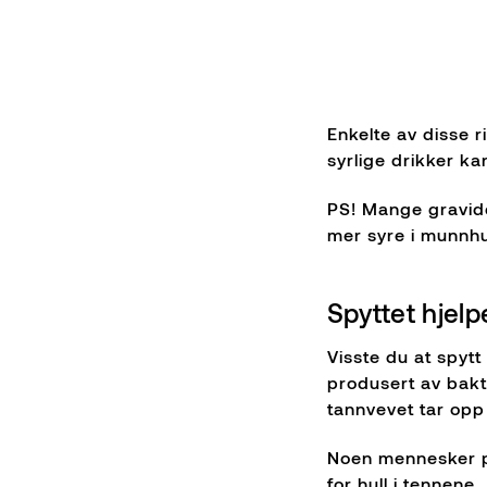
Enkelte av disse r
syrlige drikker k
PS! Mange gravide
mer syre i munnh
Spyttet hjel
Visste du at spytt
produsert av bakt
tannvevet tar opp 
Noen mennesker p
for hull i tennene.