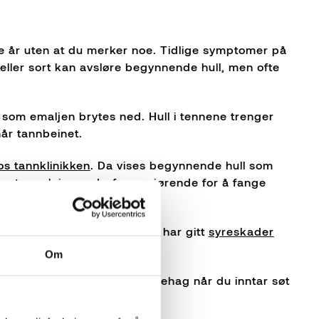
ere år uten at du merker noe. Tidlige symptomer på
tt eller sort kan avsløre begynnende hull, men ofte
rt som emaljen brytes ned. Hull i tennene trenger
når tannbeinet.
os tannklinikken
. Da vises begynnende hull som
r tannpleier er derfor avgjørende for å fange
bety at emaljen er slitt og har gitt
syreskader
Om
kan reagere med smerter og ubehag når du inntar søt