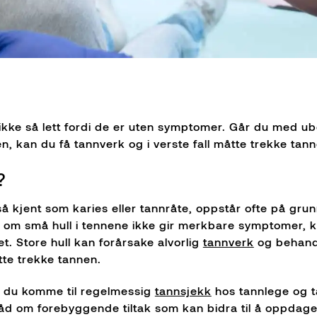
ke så lett fordi de er uten symptomer. Går du med ubeha
n, kan du få tannverk og i verste fall måtte trekke tan
?
så kjent som karies eller tannråte, oppstår ofte på gru
 om små hull i tennene ikke gir merkbare symptomer, ka
et. Store hull kan forårsake alvorlig
tannverk
og behandl
åtte trekke tannen.
 du komme til regelmessig
tannsjekk
hos tannlege og ta
åd om forebyggende tiltak som kan bidra til å oppdag