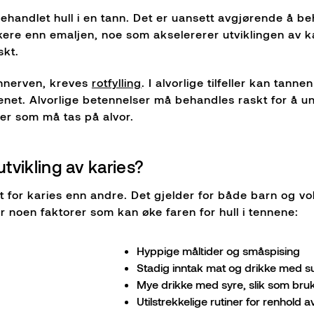
handlet hull i en tann. Det er uansett avgjørende å be
re enn emaljen, noe som akselererer utviklingen av kar
skt.
annerven, kreves
rotfylling
. I alvorlige tilfeller kan tan
benet. Alvorlige betennelser må behandles raskt for å
ser som må tas på alvor.
utvikling av karies?
t for karies enn andre. Det gjelder for både barn og vo
 noen faktorer som kan øke faren for hull i tennene:
Hyppige måltider og småspising
Stadig inntak mat og drikke med s
Mye drikke med syre, slik som bruk,
Utilstrekkelige rutiner for renhold 