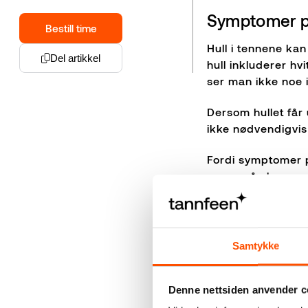
Symptomer p
Bestill time
Hull i tennene ka
Del artikkel
hull inkluderer hv
ser man ikke noe i
Dersom hullet får 
ikke nødvendigvis
Fordi symptomer p
som små skygger p
opp hull tidlig o
Ising i tennene ka
på tennene
.
Samtykke
Hull som får utvik
mat og drikke, sa
Denne nettsiden anvender c