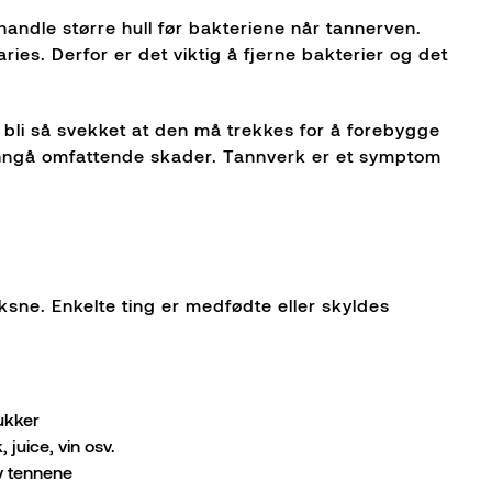
handle større hull før bakteriene når tannerven.
ies. Derfor er det viktig å fjerne bakterier og det
nen bli så svekket at den må trekkes for å forebygge
 unngå omfattende skader. Tannverk er et symptom
ksne. Enkelte ting er medfødte eller skyldes
ukker
 juice, vin osv.
av tennene