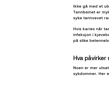
Ikke gå med et ube
Tannbeinet er myke
syke tannvevet ra
Hvis karies når t
infeksjon i kjeve
på slike betennel
Hva påvirker 
Noen er mer utsat
sykdommer. Her er