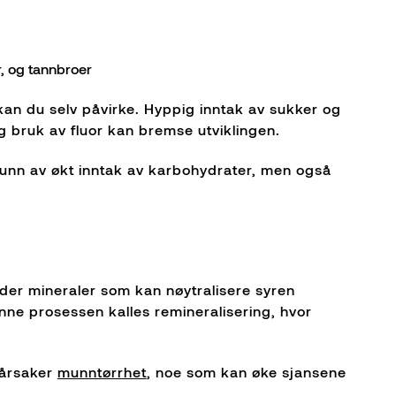
r, og tannbroer
 kan du selv påvirke. Hyppig inntak av sukker og
g bruk av fluor kan bremse utviklingen.
grunn av økt inntak av karbohydrater, men også
older mineraler som kan nøytralisere syren
nne prosessen kalles remineralisering, hvor
rårsaker
munntørrhet
, noe som kan øke sjansene