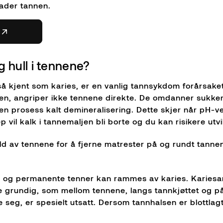
kader tannen.
eg hull i tennene?
så kjent som karies, er en vanlig tannsykdom forårsake
len, angriper ikke tennene direkte. De omdanner sukker
n prosess kalt demineralisering. Dette skjer når pH-ver
 vil kalk i tannemaljen bli borte og du kan risikere utvi
d av tennene for å fjerne matrester på og rundt tannen
 og permanente tenner kan rammes av karies. Kariesa
e grundig, som mellom tennene, langs tannkjøttet og på
e seg, er spesielt utsatt. Dersom tannhalsen er blottlagt