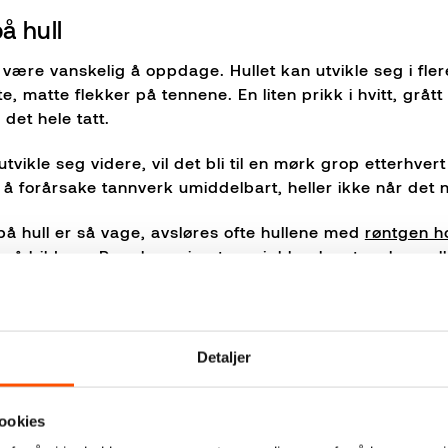
å hull
n være vanskelig å oppdage. Hullet kan utvikle seg i fl
ite, matte flekker på tennene. En liten prikk i hvitt, grå
 det hele tatt.
utvikle seg videre, vil det bli til en mørk grop etterhve
 å forårsake tannverk umiddelbart, heller ikke når det 
å hull er så vage, avsløres ofte hullene med
røntgen h
å bildene. Regelmessige tannsjekker hos tannlege elle
g unngå unødvendig smerte og kostnader.
n være symptom på hull i tennene. Vedvarende ising kan 
Detaljer
le seg i tannbeinet vil til slutt nå tannerven. Tannen 
mt varme og kulde.
ookies