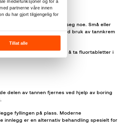
iale mediefunksjoner og for å
 med partnerne våre innen
u har gjort tilgjengelig for
gen eller tannpleieren foreta seg noe. Små eller
r god tannpuss og renhold med bruk av tannkrem
er være bra.
Tillat alle
r å se om det kan være lurt å ta fluortabletter i
de delen av tannen fjernes ved hjelp av boring
r.
 legge fyllingen på plass. Moderne
e innlegg er en alternativ behandling spesielt for