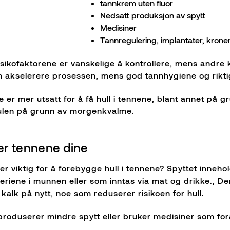
tannkrem uten fluor
Nedsatt produksjon av spytt
Medisiner
Tannregulering, implantater, krone
isikofaktorene er vanskelige å kontrollere, mens andre
an akselerere prosessen, mens god tannhygiene og rikti
 er mer utsatt for å få hull i tennene, blant annet på 
ulen på grunn av morgenkvalme.
per tennene dine
 er viktig for å forebygge hull i tennene? Spyttet inneh
eriene i munnen eller som inntas via mat og drikke., De
kalk på nytt, noe som reduserer risikoen for hull.
roduserer mindre spytt eller bruker medisiner som fo