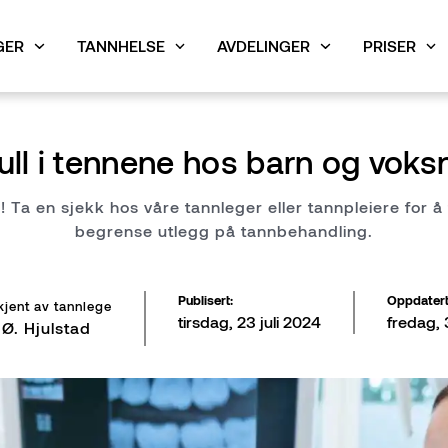
GER
TANNHELSE
AVDELINGER
PRISER
ng av din tannbehandling
i Drammen
rammen
tannbehandling
Behandlinger med avansert o
Tannlege i Gjøvik
Priser i Gjøvik
Ledige stillinger
Estetisk tannbehandli
ull i tennene hos barn og voks
Airflow
! Ta en sjekk hos våre tannleger eller tannpleiere for 
 bør vite om narkose hos tannlegen
 Moss
lestrøm
Misfargede tenner? Få gode 
Tannlege i Porsgrunn
Priser i Porsgrunn
begrense utlegg på tannbehandling.
Tannbleking
 Tønsberg
nsberg
krone
Tannregulering for voksne
Publisert
:
Oppdater
kjent av tannlege
tirsdag, 23 juli 2024
fredag, 
 Ø. Hjulstad
unn
Tannkrone
Tannbro
Tannimplantat