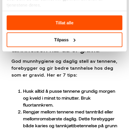
tjenestene deres.
Tillat alle
7 tips! Slik tar du vare på
Tilpass
tannhelsen når du er gravid
God munnhygiene og daglig stell av tennene,
forebygger og gir bedre tannhelse hos deg
som er gravid. Her er 7 tips:
Husk alltid å pusse tennene grundig morgen
og kveld i minst to minutter. Bruk
fluortannkrem.
Rengjør mellom tennene med tanntråd eller
mellomromsbørste daglig. Dette forebygger
både karies og tannkjøttbetennelse på grunn