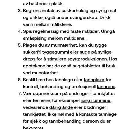
av bakterier i plakk.
Begrens inntak av sukkerholdig og syrlig mat
og drikke, også under svangerskap. Drikk
vann mellom måltidene.
Spis regelmessig med faste måltider. Unngå
småspising mellom måltidene..
Plages du av munntørrhet, kan du tygge
sukkerfri tyggegummi eller suge på syrlige
drops for å stimulere spyttproduksjonen. Hos
apotekene har de også sugetabletter til bruk
ved munntørrhet.
Bestill time hos tannlege eller
tannpleier
for
kontroll, behandling og profesjonell
tannrens
.
Vær oppmerksom på endringer i tannkjøttet
eller tennene, for eksempel
ising i tennene
,
vedvarende
dårlig ånde
eller blødninger i
tannkjøttet. Ikke nøl med å kontakte tannlege
for sjekk og tannbehandling dersom du er
bekymret.