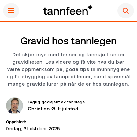
Gravid hos tannlegen
Startside
Det skjer mye med tenner og tannkjøtt under
graviditeten. Les videre og få vite hva du bør
Ordinær tannbehandling
være oppmerksom på, gode tips til munnhygiene
og forebygging av tannproblemer, samt spørsmål
Akutt tannbehandling
mange gravide lurer på når de er hos tannlegen.
Estetisk tannbehandling
Faglig godkjent av tannlege
Christian Ø. Hjulstad
Priser
Oppdatert
:
fredag, 31 oktober 2025
Klinikker