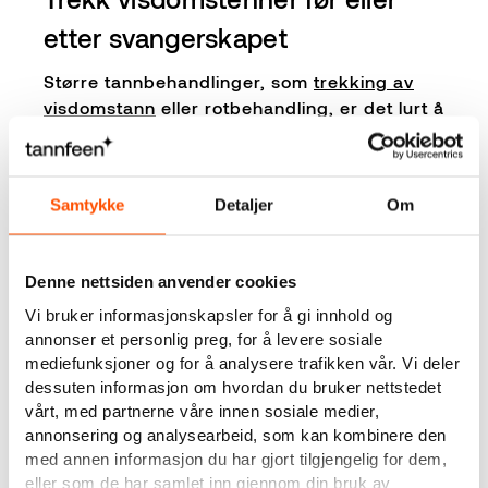
etter svangerskapet
Større tannbehandlinger, som
trekking av
visdomstann
eller rotbehandling, er det lurt å
gjøre før du blir gravid, eller utsette til etter
svangerskapet. Så slipper du å grue deg og
bekymre deg mer enn nødvendig. Gravide
Samtykke
Detaljer
Om
kan også bli mer svimle og føle seg dårlige,
og fordi du ikke bør ligge lenge i
tannlegestolen, er det lurt å unngå større
Denne nettsiden anvender cookies
tannbehandlinger i tiden du er gravid.
Vi bruker informasjonskapsler for å gi innhold og
annonser et personlig preg, for å levere sosiale
mediefunksjoner og for å analysere trafikken vår. Vi deler
dessuten informasjon om hvordan du bruker nettstedet
vårt, med partnerne våre innen sosiale medier,
annonsering og analysearbeid, som kan kombinere den
med annen informasjon du har gjort tilgjengelig for dem,
eller som de har samlet inn gjennom din bruk av